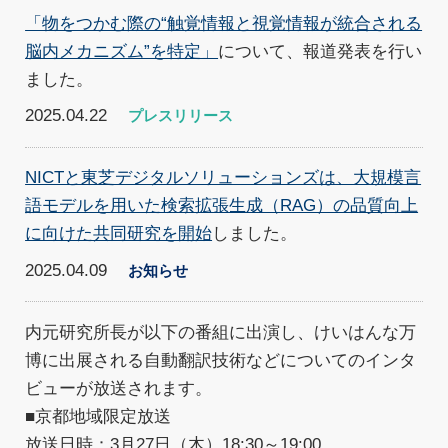
「物をつかむ際の“触覚情報と視覚情報が統合される
脳内メカニズム”を特定」
について、報道発表を行い
ました。
2025.04.22
プレスリリース
NICTと東芝デジタルソリューションズは、大規模言
語モデルを用いた検索拡張生成（RAG）の品質向上
に向けた共同研究を開始
しました。
2025.04.09
お知らせ
内元研究所長が以下の番組に出演し、けいはんな万
博に出展される自動翻訳技術などについてのインタ
ビューが放送されます。
■京都地域限定放送
放送日時：3月27日（木）18:30～19:00